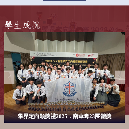
學生成就
學界定向頒獎禮2025．南華奪23團體獎