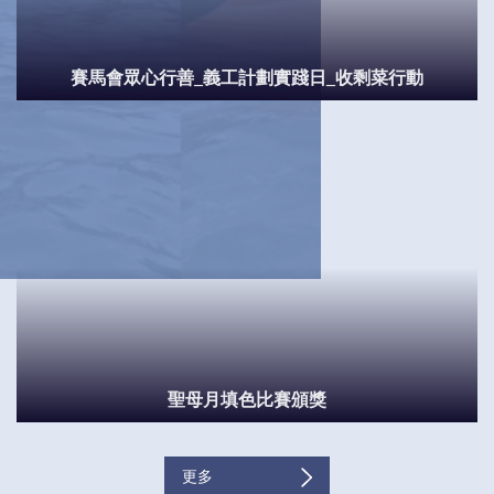
賽馬會眾心行善_義工計劃實踐日_收剩菜行動
聖母月填色比賽頒獎
更多