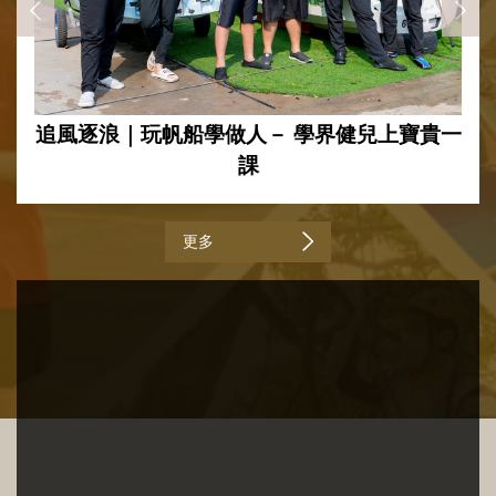
追風逐浪｜玩帆船學做人－ 學界健兒上寶貴一
課
更多