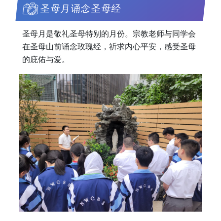
圣母月诵念圣母经
圣母月是敬礼圣母特别的月份。宗教老师与同学会
在圣母山前诵念玫瑰经，祈求内心平安，感受圣母
的庇佑与爱。