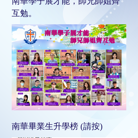
南華學子展才能，師兄師姐齊
互勉。
南華畢業生升學榜 (請按)