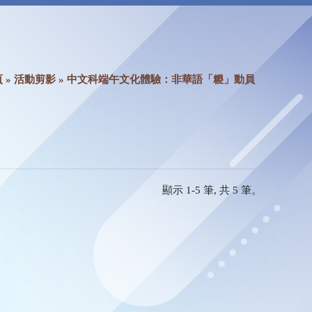
頁
»
活動剪影
» 中文科端午文化體驗：非華語「糉」動員
顯示 1-5 筆, 共 5 筆。