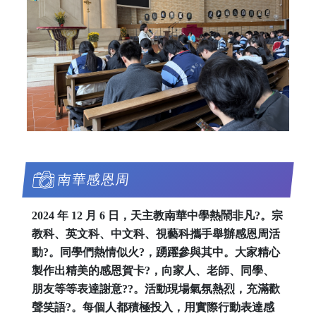
南華感恩周
2024 年 12 月 6 日，天主教南華中學熱鬧非凡?。宗
教科、英文科、中文科、視藝科攜手舉辦感恩周活
動?。同學們熱情似火?，踴躍參與其中。大家精心
製作出精美的感恩賀卡?，向家人、老師、同學、
朋友等等表達謝意??。活動現場氣氛熱烈，充滿歡
聲笑語?。每個人都積極投入，用實際行動表達感