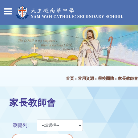
首頁
»
常用資源
»
學校團體
»
家長教師會
家長教師會
瀏覽列: