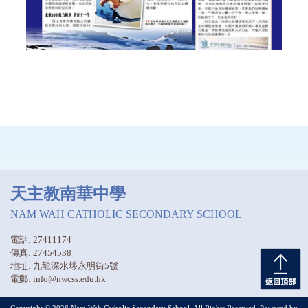
天主教南華中學
NAM WAH CATHOLIC SECONDARY SCHOOL
電話: 27411174
傳真: 27454538
地址: 九龍深水埗永明街5號
電郵: info@nwcss.edu.hk
Copyright © 2026 Nam Wah Catholic Secondary School. All Rights Reserved. Powered by