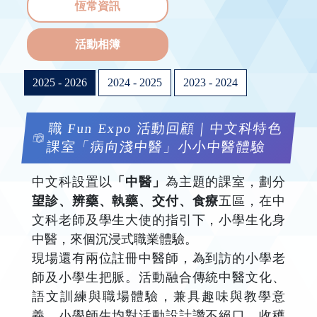
恆常資訊
活動相簿
2025 - 2026
2024 - 2025
2023 - 2024
職 Fun Expo 活動回顧｜中文科特色
課室「病向淺中醫」小小中醫體驗
中文科設置以
「中醫」
為主題的課室，劃分
望診、辨藥、執藥、交付、食療
五區，在中
文科老師及學生大使的指引下，小學生化身
中醫，來個沉浸式職業體驗。
現場還有兩位註冊中醫師，為到訪的小學老
師及小學生把脈。活動融合傳統中醫文化、
語文訓練與職場體驗，兼具趣味與教學意
義，小學師生均對活動設計讚不絕口，收穫