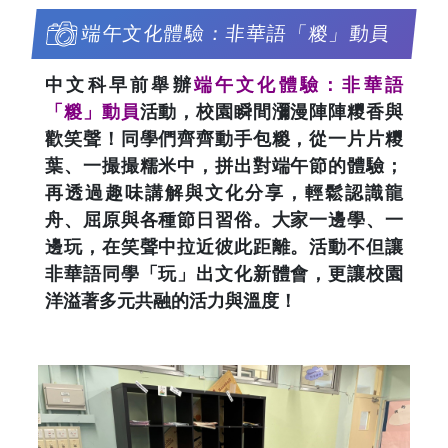
端午文化體驗：非華語「糉」動員
中文科早前舉辦
端午文化體驗：非華語
「糉」動員
活動，校園瞬間瀰漫陣陣糭香與
歡笑聲！同學們齊齊動手包糉，從一片片糭
葉、一撮撮糯米中，拼出對端午節的體驗；
再透過趣味講解與文化分享，輕鬆認識龍
舟、屈原與各種節日習俗。大家一邊學、一
邊玩，在笑聲中拉近彼此距離。活動不但讓
非華語同學「玩」出文化新體會，更讓校園
洋溢著多元共融的活力與溫度！