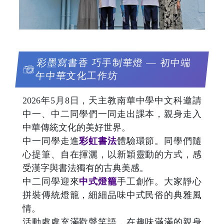
彩墨寫書香 巧手制華燈 — 初中端
午中華文化工作坊
2026年5月8日，天主教南華中學中文科邀請
中一、中二同學們一同走出課本，親身走入
中華傳統文化的美好世界。
中一同學走進
彩虹書法
體驗環節。同學們隨
心提筆、自在揮灑，以新穎靈動的方式，感
受漢字與書法獨有的古典美感。
中二同學迎來
中式燈籠
手工創作。大家靜心
拼裝傳統燈籠，細細品味中式民俗的典雅風
情。
活動處處充滿歡聲笑語，在趣味滿滿的親身