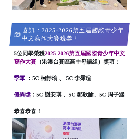
喜訊：2025-2026第五屆國際青少年
中文寫作大賽獲獎！
5位同學榮獲
2025-2026第五屆國際青少年中文
寫作大賽
（港澳台賽區高中母語組）獎項：
季軍
：5C 柯靜瑜 、 5C 李霈瑄
優異獎
：5C 謝安琪 、5C 鄒欣諭、5C 周子涵
恭喜恭喜！