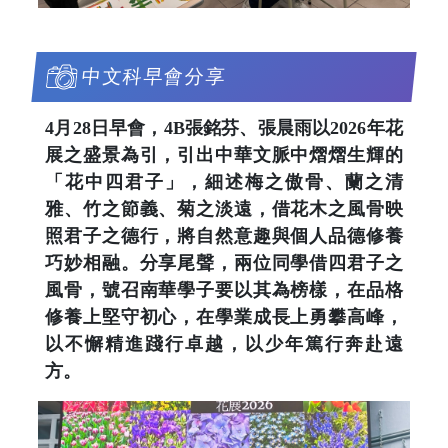
中文科早會分享
4月28日早會，4B張銘芬、張晨雨以2026年花
展之盛景為引，引出中華文脈中熠熠生輝的
「花中四君子」，細述梅之傲骨、蘭之清
雅、竹之節義、菊之淡遠，借花木之風骨映
照君子之德行，將自然意趣與個人品德修養
巧妙相融。分享尾聲，兩位同學借四君子之
風骨，號召南華學子要以其為榜樣，在品格
修養上堅守初心，在學業成長上勇攀高峰，
以不懈精進踐行卓越，以少年篤行奔赴遠
方。