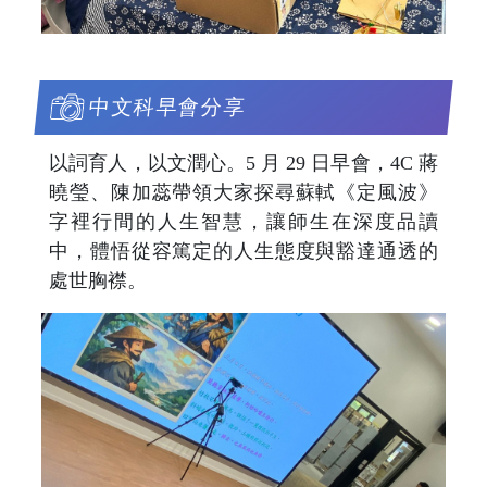
中文科早會分享
以詞育人，以文潤心。5 月 29 日早會，4C 蔣
曉瑩、陳加蕊帶領大家探尋蘇軾《定風波》
字裡行間的人生智慧，讓師生在深度品讀
中，體悟從容篤定的人生態度與豁達通透的
處世胸襟。