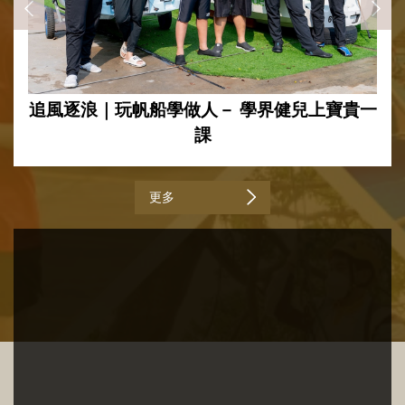
追風逐浪｜玩帆船學做人－ 學界健兒上寶貴一
課
更多