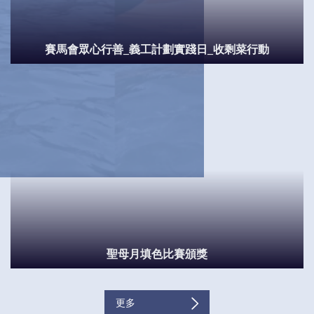
賽馬會眾心行善_義工計劃實踐日_收剩菜行動
聖母月填色比賽頒獎
更多