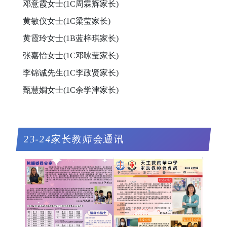
邓意霞女士(1C周霖辉家长)
黄敏仪女士(1C梁莹家长)
黄霞玲女士(1B蓝梓琪家长)
张嘉怡女士(1C邓咏莹家长)
李锦诚先生(1C李政贤家长)
甄慧嫺女士(1C余学津家长)
23-24家长教师会通讯