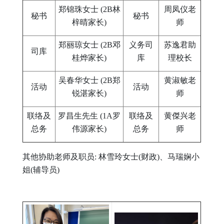
郑锦珠女士 (2B林
周凤仪老
秘书
秘书
梓晴家长)
师
郑丽琼女士 (2B邓
义务司
苏逸君助
司库
桂烨家长)
库
理校长
吴春华女士 (2B郑
黄淑敏老
活动
活动
锐湛家长)
师
联络及
罗昌生先生 (1A罗
联络及
黄傑兴老
总务
伟源家长)
总务
师
其他协助老师及职员: 林雪玲女士(财政)、马瑞娴小
姐(辅导员)