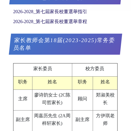
2026-2028_第七屆家長校董選舉指引
2026-2028_第七屆家長校董選舉章程
家长教师会第18届(2023-2025)常务委
员名单
家长委员
校方委员
职务
姓名
职务
姓名
廖诗韵女士 (2C陈
郑淑美校
主席
顾问
司哲家长)
长
周嘉历先生 (2A周
方伊琪老
副主席
副主席
梓轩家长)
师