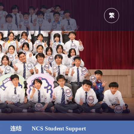
繁
源
连结
NCS Student Support