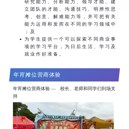
研 究 能 力 、 分 析 能 力 、 领 导 才 能 、 建
立 团 队 的 才 能 、 沟 通 技 巧 、 明 辨 性 思
考 、 创 意 、 解 难 能 力 等 ， 并 可 把 有 关
能 力 运 用 和 发 挥 在 不 同 的 学 习 领 域 中
； 及
为 学 生 提 供 一 个 可 以 探 索 不 同 商 业 事
项 的 学 习 平 台 ， 为 日 后 生 活 、 学 习 及
就 业 作 好 准 备 。
年宵摊位营商体验
年宵摊位营商体验 — 校长、老师和同学们到场支
持