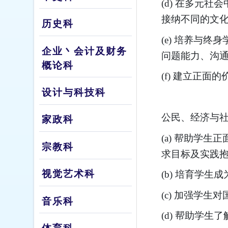
(d) 在多元
接纳不同的文
历史科
(e) 培养与
企业丶会计及财务
问题能力、沟通
概论科
(f) 建立正
设计与科技科
公民、经济与
家政科
(a) 帮助学生
宗教科
求目标及实践
视觉艺术科
(b) 培育学
(c) 加强学
音乐科
(d) 帮助学