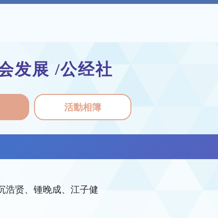
会发展 /公经社
活動相簿
、沉浩贤、锺晚成、江子健