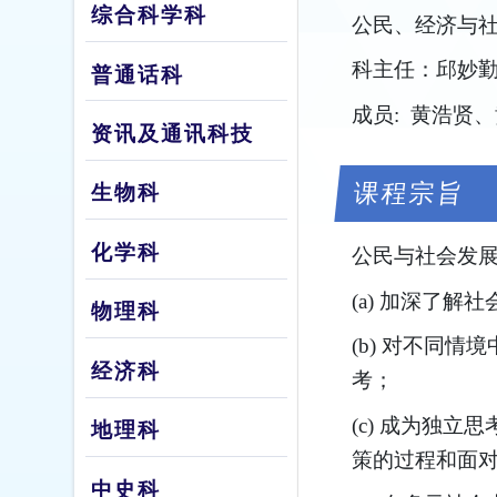
综合科学科
公民、经济与
科主任：邱妙
普通话科
成员: 黄浩贤
资讯及通讯科技
课程宗旨
生物科
化学科
公民与社会发
(a) 加深了
物理科
(b) 对不同
经济科
考；
(c) 成为独
地理科
策的过程和面
中史科