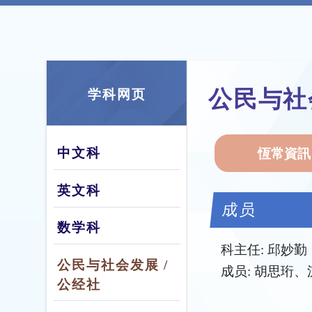
公民与社
学科网页
中文科
恆常資訊
英文科
成员
数学科
科主任: 邱妙勤
公民与社会发展 /
成员: 胡思珩
公经社