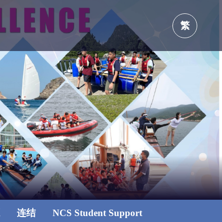
繁
源
连结
NCS Student Support