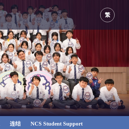
繁
源
连结
NCS Student Support