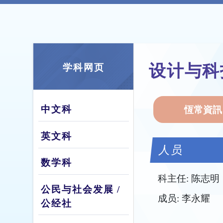
设计与科
学科网页
中文科
恆常資訊
英文科
人员
数学科
科主任: 陈志明
公民与社会发展 /
成员: 李永耀
公经社