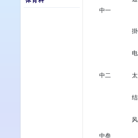
体育科
中一
掛
电
中二
太
结
风
中叁