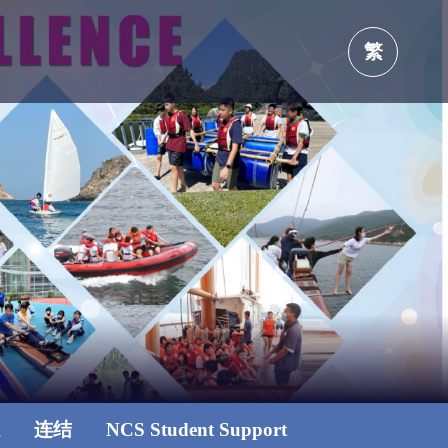
繁
源
连结
NCS Student Support