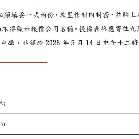
A)
B)