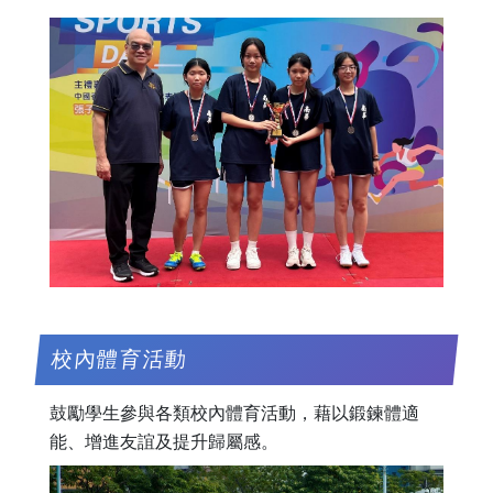
校內體育活動
鼓勵學生參與各類校內體育活動，藉以鍛鍊體適
能、增進友誼及提升歸屬感。