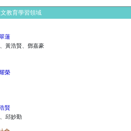
人文教育學習領域
翠蓮
、黃浩賢、鄧嘉豪
耀榮
浩賢
、邱妙勤