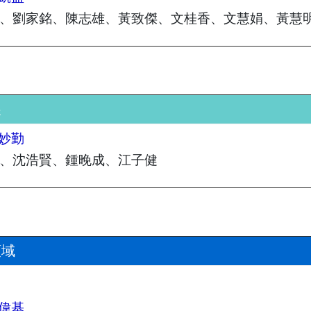
、劉家銘、陳志雄、黃致傑、文桂香、文慧娟、黃慧
展
妙勤
、沈浩賢、鍾晚成、江子健
領域
偉基