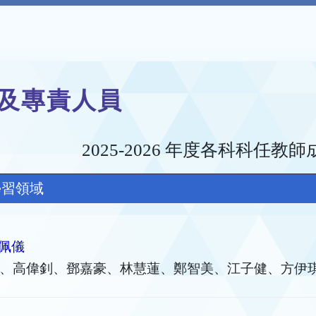
及專責人員
2025-2026 年度各科科任教
學習領域
佩儀
、高偉釗、鄧嘉豪、林慧蓮、鄭智美、江子健、方伊