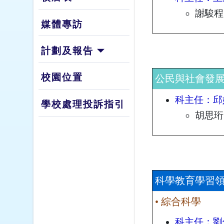
謝駿程
媒體專訪
計劃及報告
校園位置
公民與社會發
科主任：邱
學校處理投訴指引
胡思珩
科學教育學習
• 綜合科學
科主任：劉