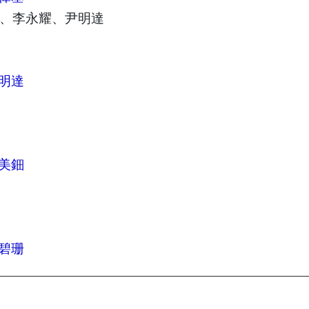
、李永耀、尹明達
明達
美鈿
碧珊