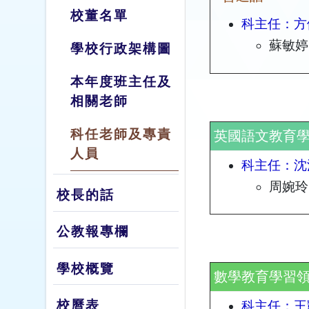
校董名單
科主任：方
蘇敏婷
學校行政架構圖
本年度班主任及
相關老師
科任老師及專責
英國語文教育
人員
科主任：沈
周婉玲
校長的話
公教報專欄
學校概覽
數學教育學習
校曆表
科主任：王