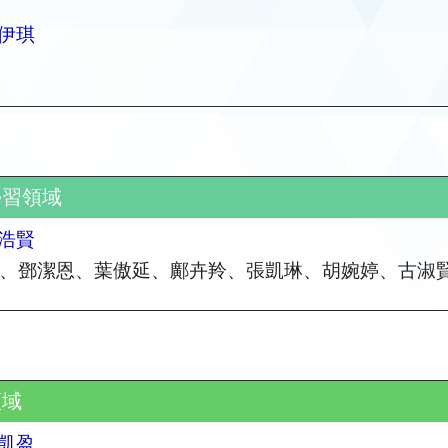
伊琪
學習領域
浩賢
、鄧潔恩、葉傲延、鄺卉羚、張凱琳、胡婉婷、古淑賢、
領域
凱盈