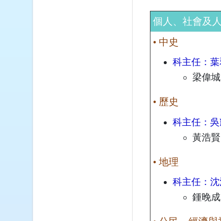
個人、社會及
• 中史
科主任：葉
梁偉城
• 歷史
科主任：吳
黃浩賢
• 地理
科主任：沈
鍾晚成