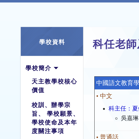
科任老師
學校資料
學校簡介
天主教學校核心
中國語文教育
價值
• 中文
校訓、辦學宗
科主任：夏
旨、 學校願景、
吳嘉琳
學校使命及本年
度關注事項
• 普通話