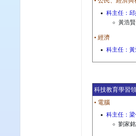
• 公民、經濟與
科主任：邱
黃浩賢
• 經濟
科主任：黃
科技教育學習
• 電腦
科主任：梁
劉家銘