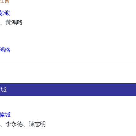
社會
妙勤
、黃鴻略
鴻略
領域
偉城
、李永德、陳志明