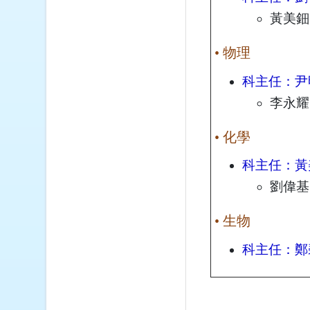
黃美鈿
• 物理
科主任：尹
李永耀
• 化學
科主任：黃
劉偉基
• 生物
科主任：鄭