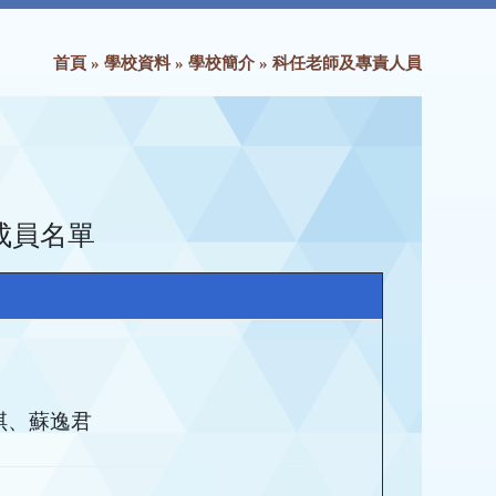
首頁
»
學校資料
»
學校簡介
»
科任老師及專責人員
師成員名單
琪、蘇逸君