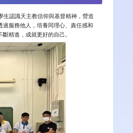
多學生認識天主教信仰與基督精神，營造
透過服務他人，培養同理心、責任感和
不斷精進，成就更好的自己。