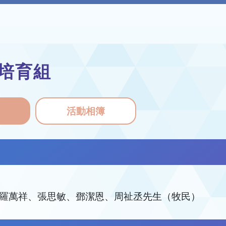
培育組
活動相簿
、羅萬祥、張思敏、鄧潔恩、周祉丞先生（牧民）