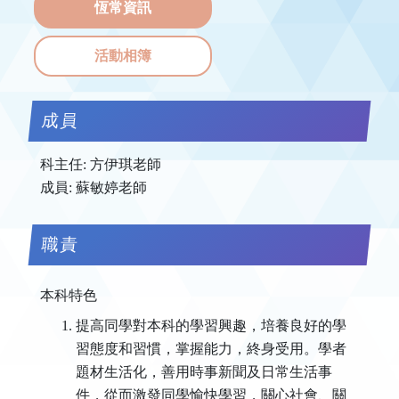
恆常資訊
活動相簿
成員
科主任: 方伊琪
老師
成員: 蘇敏婷老師
職責
本科特色
提高同學對本科的學習興趣，培養良好的學
習態度和習慣，掌握能力，終身受用。學者
題材生活化，善用時事新聞及日常生活事
件，從而激發同學愉快學習，關心社會、關