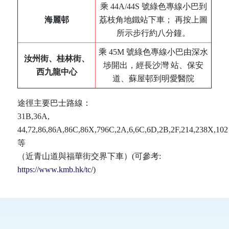
乘 44A/44S 號綠色專線小巴到
海麗邨
荔枝角地鐵站下車； 再按上圖
所示步行約八分鐘。
乘 45M 號綠色專線小巴由深水
汝州街、桂林街、
埗開出，經長沙灣 站、保安
西九龍中心
道、蘇屋邨到明愛醫院
途徑主要巴士路線：
31B,36A,
44,72,86,86A,86C,86X,796C,2A,6,6C,6D,2B,2F,214,238X,102
等
（近青山道與福華街交界下車）(可參考:
https://www.kmb.hk/tc/
)