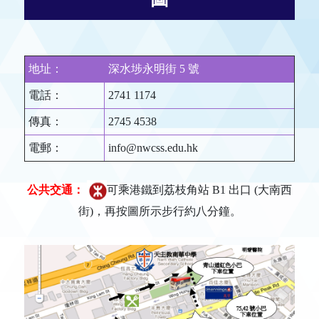
地址：
深水埗永明街 5 號
電話：
2741 1174
傳真：
2745 4538
電郵：
info@nwcss.edu.hk
公共交通：
可乘港鐵到荔枝角站 B1 出口 (大南西
街)，再按圖所示步行約八分鐘。