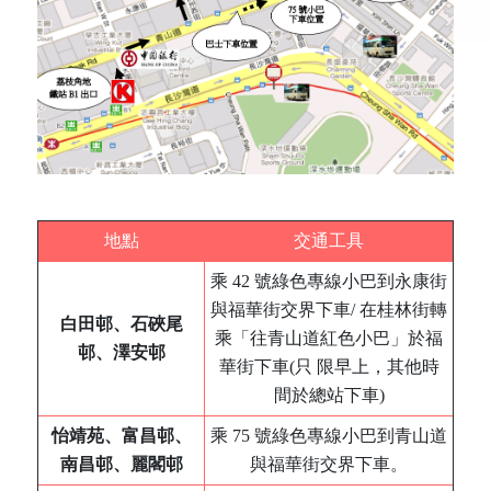
地點
交通工具
乘 42 號綠色專線小巴到永康街
與福華街交界下車/ 在桂林街轉
白田邨、石硤尾
乘「往青山道紅色小巴」於福
邨、澤安邨
華街下車(只 限早上，其他時
間於總站下車)
怡靖苑、富昌邨、
乘 75 號綠色專線小巴到青山道
南昌邨、麗閣邨
與福華街交界下車。