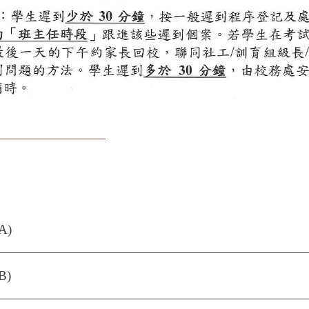
A)
B)