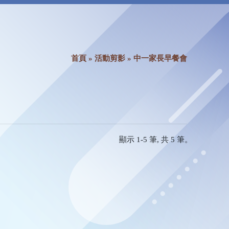
首頁
»
活動剪影
» 中一家長早餐會
顯示 1-5 筆, 共 5 筆。