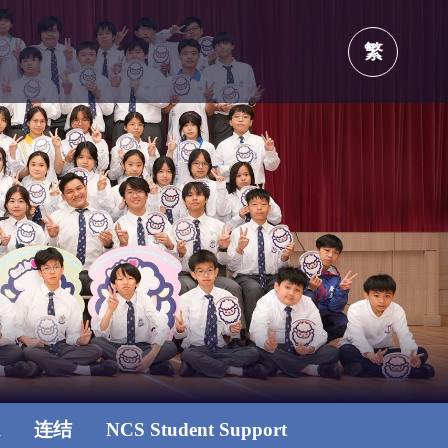
繁
源
连结
NCS Student Support