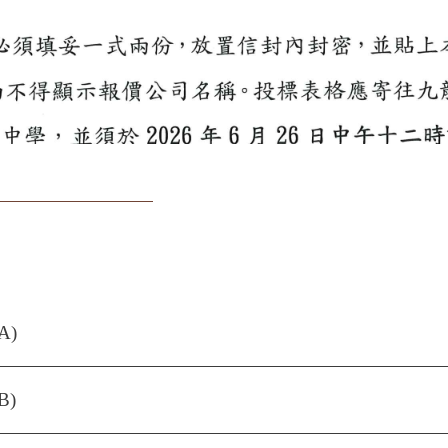
A)
B)