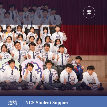
繁
源
连结
NCS Student Support