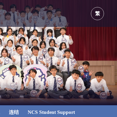
繁
源
连结
NCS Student Support