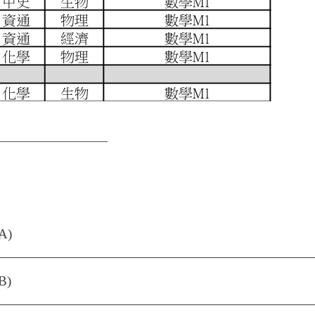
A)
B)