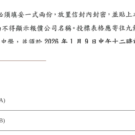
A)
B)