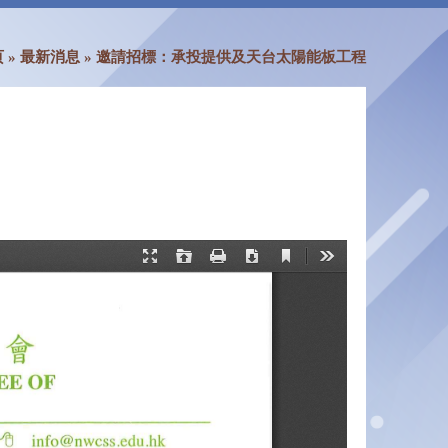
页
»
最新消息
»
邀請招標：承投提供及天台太陽能板工程