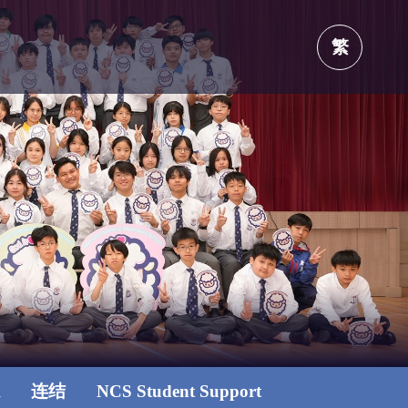
繁
源
连结
NCS Student Support