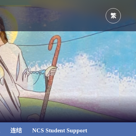
繁
源
连结
NCS Student Support