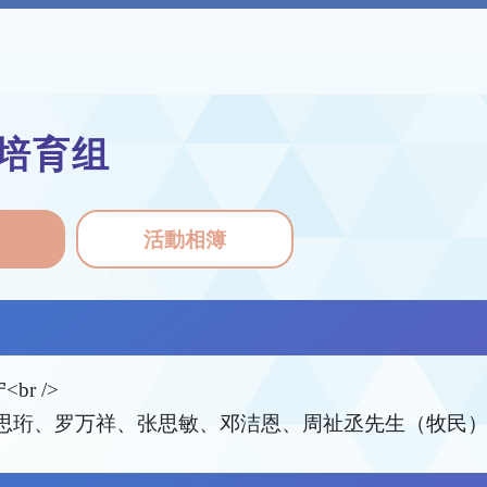
培育组
活動相簿
br />
; 胡思珩、罗万祥、张思敏、邓洁恩、周祉丞先生（牧民）<