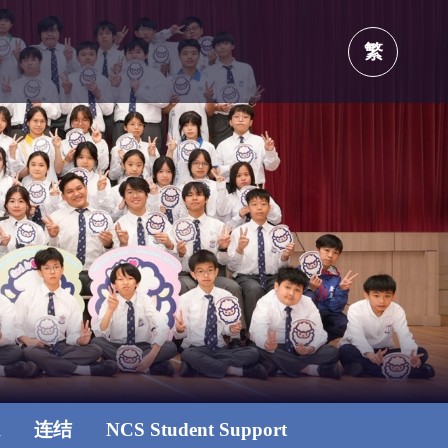
繁
源
连结
NCS Student Support