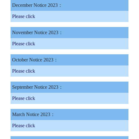
December Notice 2023：
Please click
November Notice 2023：
Please click
October Notice 2023：
Please click
September Notice 2023：
Please click
March Notice 2023：
Please click