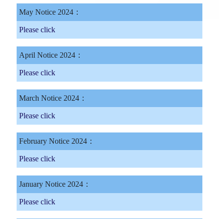
May Notice 2024：
Please click
April Notice 2024：
Please click
March Notice 2024：
Please click
February Notice 2024：
Please click
January Notice 2024：
Please click