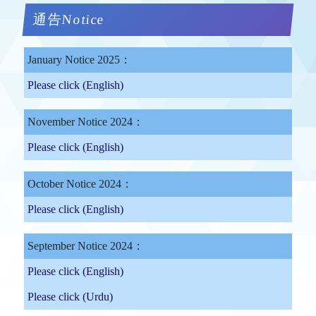
通告Notice
January Notice 2025：
Please click (English)
November Notice 2024：
Please click (English)
October Notice 2024：
Please click (English)
September Notice 2024：
Please click (English)
Please click (Urdu)