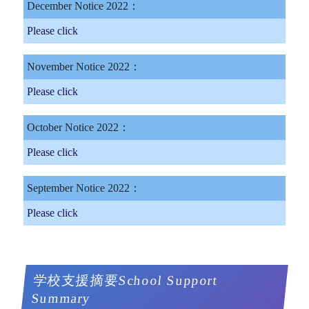
December Notice 2022：
Please click
November Notice 2022：
Please click
October Notice 2022：
Please click
September Notice 2022：
Please click
学校支援摘要School Support
Summary