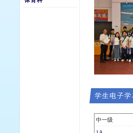
体育科
学生电子学
中一级
1A