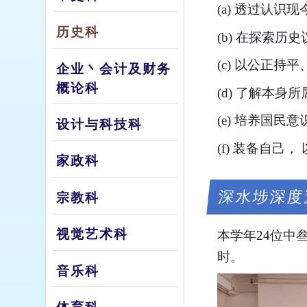
(a) 透过认
历史科
(b) 在探索
(c) 以公正
企业丶会计及财务
概论科
(d) 了解本
(e) 培养国
设计与科技科
(f) 装备自
家政科
深水埗深度
宗教科
视觉艺术科
本学年24位中
时。
音乐科