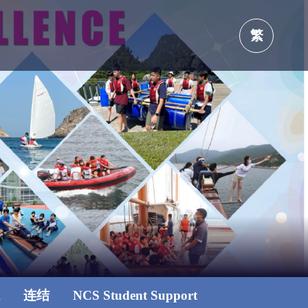
繁
源
连结
NCS Student Support