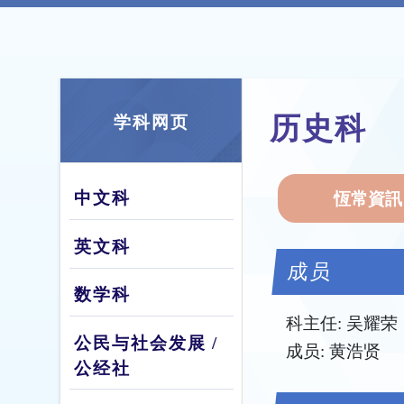
历史科
学科网页
中文科
恆常資訊
英文科
成员
数学科
科主任: 吴耀荣
公民与社会发展 /
成员: 黄浩贤
公经社