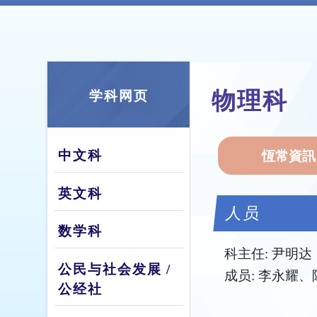
物理科
学科网页
中文科
恆常資訊
英文科
人员
数学科
科主任: 尹明达
公民与社会发展 /
成员: 李永耀、
公经社