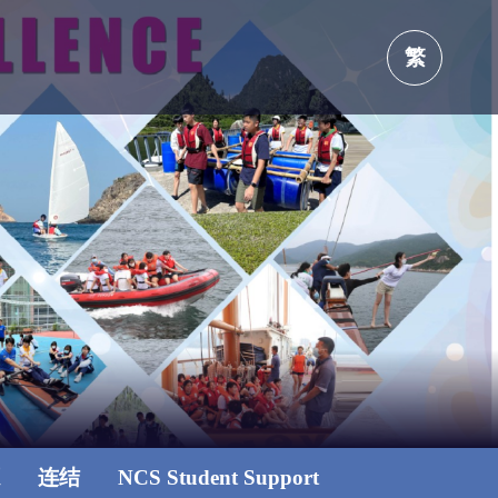
繁
源
连结
NCS Student Support