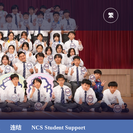
繁
源
连结
NCS Student Support