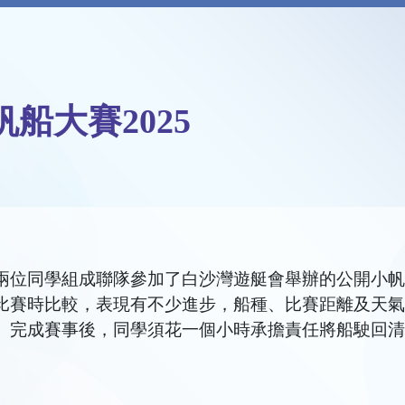
船大賽2025
組成聯隊參加了白沙灣遊艇會舉辦的公開小帆船大賽2025(O
比賽時比較，表現有不少進步，船種、比賽距離及天氣
。完成賽事後，同學須花一個小時承擔責任將船駛回清