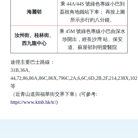
乘 44A/44S 號綠色專線小巴到
海麗邨
荔枝角地鐵站下車； 再按上圖
所示步行約八分鐘。
乘 45M 號綠色專線小巴由深水
汝州街、桂林街、
埗開出，經長沙灣 站、保安
西九龍中心
道、蘇屋邨到明愛醫院
途徑主要巴士路線：
31B,36A,
44,72,86,86A,86C,86X,796C,2A,6,6C,6D,2B,2F,214,238X,102
等
（近青山道與福華街交界下車）(可參考:
https://www.kmb.hk/tc/
)