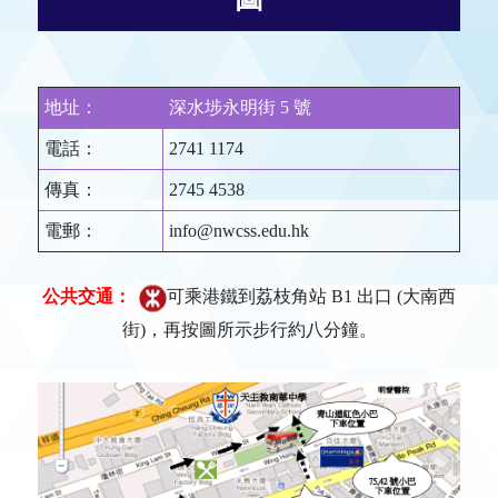
地址：
深水埗永明街 5 號
電話：
2741 1174
傳真：
2745 4538
電郵：
info@nwcss.edu.hk
公共交通：
可乘港鐵到荔枝角站 B1 出口 (大南西
街)，再按圖所示步行約八分鐘。