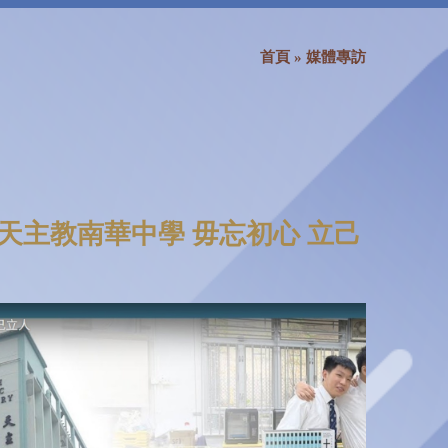
首頁
»
媒體專訪
 天主教南華中學 毋忘初心 立己