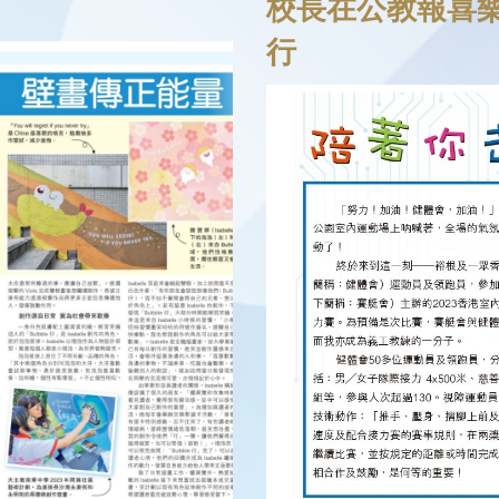
校長在公教報喜樂
行