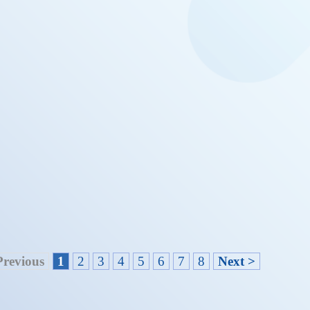
Previous
1
2
3
4
5
6
7
8
Next >