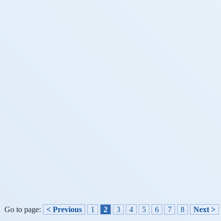
Go to page:
< Previous
1
2
3
4
5
6
7
8
Next >